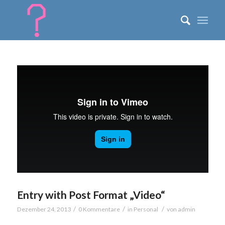
Entry with Post Format „Video“
/
/
/
Dezember 24, 2013
0 Kommentare
in
Personal
von
admin